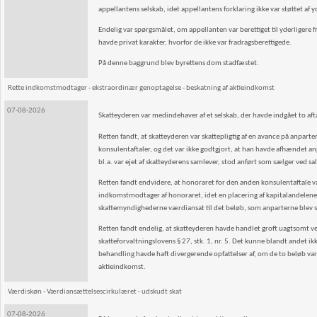
appellantens selskab, idet appellantens forklaring ikke var støttet af
Endelig var spørgsmålet, om appellanten var berettiget til yderligere fra
havde privat karakter, hvorfor de ikke var fradragsberettigede.
På denne baggrund blev byrettens dom stadfæstet.
Rette indkomstmodtager - ekstraordinær genoptagelse - beskatning af aktieindkomst
07-08-2026
Skatteyderen var medindehaver af et selskab, der havde indgået to a
Retten fandt, at skatteyderen var skattepligtig af en avance på anpar
konsulentaftaler, og det var ikke godtgjort, at han havde afhændet anpa
bl.a. var ejet af skatteyderens samlever, stod anført som sælger ved s
Retten fandt endvidere, at honoraret for den anden konsulentaftale var
indkomstmodtager af honoraret, idet en placering af kapitalandelene i 
skattemyndighederne værdiansat til det beløb, som anparterne blev sol
Retten fandt endelig, at skatteyderen havde handlet groft uagtsomt ved
skatteforvaltningslovens § 27, stk. 1, nr. 5. Det kunne blandt andet ik
behandling havde haft divergerende opfattelser af, om de to beløb var 
aktieindkomst.
Værdiskøn - Værdiansættelsescirkulæret - udskudt skat
07-08-2026