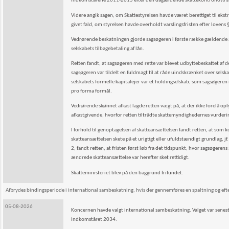
indkomstårene 2011-2015 efter den dagældende skattekontrollovs § 5, 
Videre angik sagen, om Skattestyrelsen havde været berettiget til ekst
givet fald, om styrelsen havde overholdt varslingsfristen efter lovens 
Vedrørende beskatningen gjorde sagsøgeren i første række gældende 
selskabets tilbagebetaling af lån.
Retten fandt, at sagsøgeren med rette var blevet udbyttebeskattet a
sagsøgeren var tildelt en fuldmagt til at råde uindskrænket over selska
selskabets formelle kapitalejer var et holdingselskab, som sagsøgeren 
pro forma formål.
Vedrørende skønnet afkast lagde retten vægt på, at der ikke forelå opl
afkastgivende, hvorfor retten tiltrådte skattemyndighedernes vurderin
I forhold til genoptagelsen af skatteansættelsen fandt retten, at so
skatteansættelsen skete på et urigtigt eller ufuldstændigt grundlag, jf.
2, fandt retten, at fristen først løb fra det tidspunkt, hvor sagsøger
ændrede skatteansættelse var herefter sket rettidigt.
Skatteministeriet blev på den baggrund frifundet.
Afbrydes bindingsperiode i international sambeskatning, hvis der gennemføres en spaltning og efterf
05-08-2026
Koncernen havde valgt international sambeskatning. Valget var senes
indkomståret 2034.