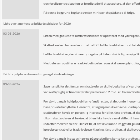
den foreliggende situation er forpligtede til at acceptere, at den off
På denne baggrund tog landsretten ministeriets påstande til følge.
Liste over anerkendte luftfartsselskaber for 2026
03-08-2026
Listen med godkendte luftfartsselskaber er opdateret med yderligere 
Skattestyrelsen har anerkendt, at i alt 23 luftfartsselskaber mod betali
Luftfartsselskaber, der ønsker optagelse på listen, skal årligt ansøge Sk
Meddelelsen opstiller en række betingelser, som skal være opfyldt for, a
Fri bil - gulplade - formodningsregel - indsætninger
03-08-2026
Sagen angik for det første, om skatteyderen skulle beskattes af værdien 
var skattepligtig af fire overførsler på mere end 2 mio. kr. fra skattey
For så vidt angår hvidpladebilerne fandt retten, at det under hensyntage
hans private benyttelse. Henset til, at sagsøgeren ikke havde udarbejde
skatteyderen havde en personlig interesse for biler, fandt retten, at s
tilkom skatteyderen at bevise, at bilen ikke havde været stillet til han
indrettet med fire sæder. Henset til, at det ikke kunne lægges til gr
kørselsregnskab eller fraskrivelseserklæring, fandt retten, at skatteyd
For så vidt angår indsætningerne på ægtefællens konto fandt retten, 