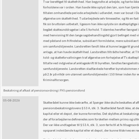
T var berettiget til skattefrihed. Han begyndte at arbejde, og hørte i
forholdene var i orden. Han havde ikke oplyst den løn, som han tjente i
tiltalen omhandlede periode arbejdede i udlandet, men var bosat i D
afgørelse om skattefrihed. T udarbejdede selv timesedler, og fik en fas
fik sin bruttoløn udbetalt, ligesom han ikke oplyste sin skattepligtige
begået skatteunddragelse i alle 5 forhold. T idømtes herefter fængsel 
med henvisning til den lange sagsbehandlingstid gjort betinget med vil
med påstand om frifindelse, subsidiært formildelse, mere subsidiært
om samfundstjeneste. Landsretten fandt ikke at kunne lægge til grund
antage, at han havde skattefrihed. Landsretten tiltrådte herefter, at 
told- og skatteforvaltningen traf afgørelse om forhøjelse af T’s skat
tiltalte ved indgivelse af anklageskrift til byretten, fandtes fængsels
samfundstjeneste. Landsretten stadfæstede herefter byretsdommen med
på 2 år på vilkår om ulønnet samfundstjeneste i 150 timer inden for en l
Kriminalforsorgen.
Beskatning af afkast af pensionsordning i FN’s pensionsfond
05-08-2026
Skatterådet kunne ikke bekræfte, at Spørger ikke skulle beskattes af af
pensionsbeskatningslovens § 53 A, stk. 3. Skatterådet fandt ikke, at d
kapital eller et depot, der kunne forrentes. Det skyldtes at beskatnin
der af forarbejderne defineredes som forskellen mellem primo og ultim
Der var ikke undtagelser til § 53 A, stk. 3, som førte til at fx tilsagns
opsparet indestående kapital eller et depot, der kunne tilskrives en re