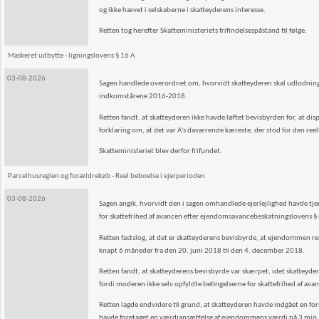
og ikke hævet i selskaberne i skatteyderens interesse.
Retten tog herefter Skatteministeriets frifindelsespåstand til følge.
Maskeret udbytte - ligningslovens § 16 A
03-08-2026
Sagen handlede overordnet om, hvorvidt skatteyderen skal udlodningsbe
indkomstårene 2016-2018.
Retten fandt, at skatteyderen ikke havde løftet bevisbyrden for, at di
forklaring om, at det var A's daværende kæreste, der stod for den reell
Skatteministeriet blev derfor frifundet.
Parcelhusreglen og forældrekøb - Reel beboelse i ejerperioden
03-08-2026
Sagen angik, hvorvidt den i sagen omhandlede ejerlejlighed havde tjen
for skattefrihed af avancen efter ejendomsavancebeskatningslovens § 8
Retten fastslog, at det er skatteyderens bevisbyrde, at ejendommen reelt
knapt 6 måneder fra den 20. juni 2018 til den 4. december 2018.
Retten fandt, at skatteyderens bevisbyrde var skærpet, idet skatteyde
fordi moderen ikke selv opfyldte betingelserne for skattefrihed af 
Retten lagde endvidere til grund, at skatteyderen havde indgået en
havde foretaget en værdiansættelse af ejendommens værdi på 3 mio. kr. 