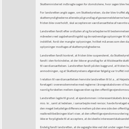
Skatteministeriet indbragte sagen for domstolene, hvor sagen blev he
For landsretten angik sagen, om Skattestyrelsen, da der blev truffet a
skattemyndighederne allerede på grundlag af gaveanmeldelserne havde
fristen blev overholdt, skal acceptere en værdiansættelse af nævnte
Landsretten fandt efter ordlyden af og forarbejderne til bestemmelsen 
måneders reel sagsbehandlingstid og de nødvendige oplysninger til rådi
indstillet, fordi der mangler oplysninger, hvilket må anses som den 
oplysninger modtages af skattemyndighederne.
Landsretten fandt konkret, at fristen blev suspenderet, da Skattest
fandt i den forbindelse, at der ikke er grundlag for at tilsidesætte s
til værdiansættelsen. Landsretten fandt på den baggrund, at fristen 
anmodningen, og at Skattestyrelsens afgørelser følgelig var truffet i
I relation til værdiansættelsen henviste landsretten til bl.a., at Høje
foretaget i overensstemmelse med reglerne i årsregnskabsloven vil ku
navnlig forskellen mellem dagsværdien og den offentlige ejendomsv
Landsretten lagde til grund, at ejendommen i interessentskabets årsr
mio. kr., samt at ledelsen, i samarbejde med revisor, havde foretaget
den meget betydelige difference mellem på den ene side den offentl
realkreditbelåningen klart viser, at den offentlige ejendomsvurdering
ikke er forpligtede til at acceptere, at de ideelle interessentskabsa
Endelig fandt landsretten, at de sagsøgte ikke ved det under sagen frem