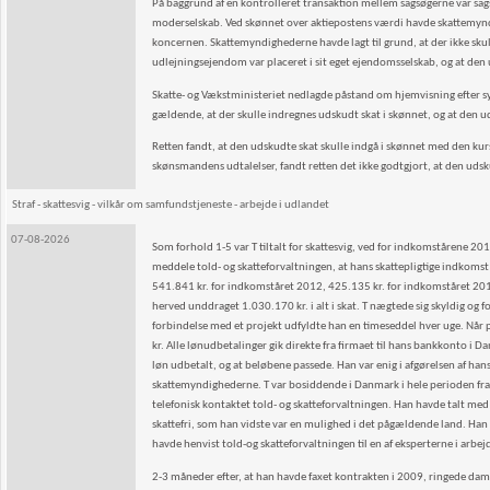
På baggrund af en kontrolleret transaktion mellem sagsøgerne var sagsø
moderselskab. Ved skønnet over aktiepostens værdi havde skattemynd
koncernen. Skattemyndighederne havde lagt til grund, at der ikke sku
udlejningsejendom var placeret i sit eget ejendomsselskab, og at den 
Skatte- og Vækstministeriet nedlagde påstand om hjemvisning efter sy
gældende, at der skulle indregnes udskudt skat i skønnet, og at den ud
Retten fandt, at den udskudte skat skulle indgå i skønnet med den kurs
skønsmandens udtalelser, fandt retten det ikke godtgjort, at den udsku
Straf - skattesvig - vilkår om samfundstjeneste - arbejde i udlandet
07-08-2026
Som forhold 1-5 var T tiltalt for skattesvig, ved for indkomstårene 201
meddele told- og skatteforvaltningen, at hans skattepligtige indkoms
541.841 kr. for indkomståret 2012, 425.135 kr. for indkomståret 20
herved unddraget 1.030.170 kr. i alt i skat. T nægtede sig skyldig og 
forbindelse med et projekt udfyldte han en timeseddel hver uge. Når p
kr. Alle lønudbetalinger gik direkte fra firmaet til hans bankkonto i D
løn udbetalt, og at beløbene passede. Han var enig i afgørelsen af han
skattemyndighederne. T var bosiddende i Danmark i hele perioden fr
telefonisk kontaktet told- og skatteforvaltningen. Han havde talt med
skattefri, som han vidste var en mulighed i det pågældende land. Han h
havde henvist told-og skatteforvaltningen til en af eksperterne i arbej
2-3 måneder efter, at han havde faxet kontrakten i 2009, ringede da