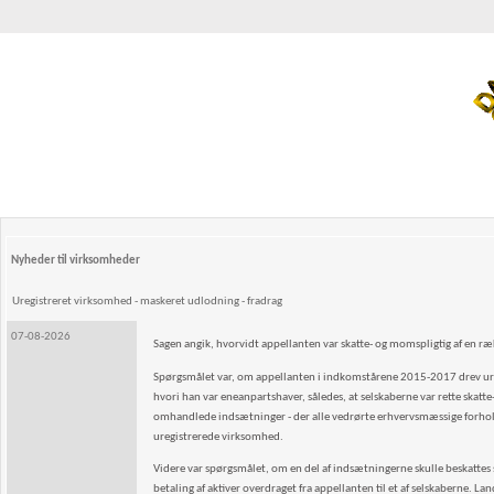
Nyheder til virksomheder
Uregistreret virksomhed - maskeret udlodning - fradrag
07-08-2026
Sagen angik, hvorvidt appellanten var skatte- og momspligtig af en 
Spørgsmålet var, om appellanten i indkomstårene 2015-2017 drev uregi
hvori han var eneanpartshaver, således, at selskaberne var rette skat
omhandlede indsætninger - der alle vedrørte erhvervsmæssige forhold -
uregistrerede virksomhed.
Videre var spørgsmålet, om en del af indsætningerne skulle beskattes so
betaling af aktiver overdraget fra appellanten til et af selskaberne. La