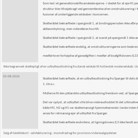
Som led i et generationsskifte ønskede ejerne - i stedet for at eje H
struktur blev tilvejebragt ved gennemførelse af en omstrukturering i 4
fusioner af underliggende selskaber i koncernen.
Skatterådet bekræftede i spørgsmål 1, at bindingsperioden ikke afbry
aktieombytning, men videreføres hos HA.
Skatterådet bekræftede i spørgsmål 2, at svaret på spørgsmål 1 ikke æn
Skatterådet bekræftede endelig, at omstruktureringerne som beskrev
medførte en forhøjelse af gaveafgiften i medfør af boafgiftslovens § 23 b,
Ikke begrænset skattepligt af en udbytteudlodning fra dansk selskab til hollandsk moderselskab. Ud
05-08-2026
Skatterådet bekræftede, at en udbytteudlodning fra Spørger til dets di
1, litra c.
Midlerne til den påtænkte udbytteudlodning fremkom ved, at Spørger fo
Det var oplyst, at udbyttet ville blive videreudloddet til det ultimat
både M1, H2 og H1 var skattemæssigt hjemmehørende i lande inden fo
anses for retmæssig ejer af udbyttet fra Spørger.
Skatterådet bekræftede endvidere, at ligningslovens § 3 ikke fandt an
Salg af taletidskort - selvfakturering - momsfradrag for provision/videresalgsydelser