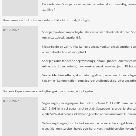
De fonde, som Spørger forvalter, kunne derfor ikke momsretligt anses
11, litra f.
Kompensation for konkurrenceklausul ikke lønsumsafgiftspligtig
04-08-2026
Spørger havde en medarbejder, der i sin ansættelseskontrakt med Spørg
om ansættelsesklausuler § 5.
Medarbejderen var nu ikke længere ansat. Konkurrenceklausulen begræ
ansættelsesforholdet var ophørt.
Spørger skulle for denne begrænsning i jobmuligheder udbetale en kom
månedsvist i den periode, hvor konkurrenceklausulen gjaldt. På frat
Skatterådet bekræftede, at udbetaling af kompensation til den tidliger
tale om en kompensation, som Spørger skulle udbetale, efter ansætt
Panama Papers - maskeret udbytte og ekstraordinær genoptagelse
03-08-2026
Sagen angik, om sagsøgeren for indkomstårene 2011 - 2013 med rette va
2.742.505 kr. fra et panamansk selskab. Sagsøgeren gjorde i første 
ejede 50 % af aktierne i selskabet og derfor, at han maksimalt kunn
Videre angik sagen, om Skattestyrelsen havde været berettiget til ekst
givet fald, om styrelsen havde overholdt varslingsfristen efter lovens §