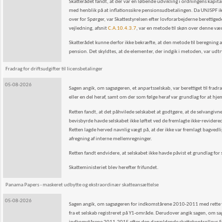
Skatterådet fandt, at der var en løbende udvikling i ordningens kapi
med henblik på at inflationssikre pensionsudbetalingen. Da UNJSPF i
over for Spørger, var Skattestyrelsen efter lovforarbejderne berettige
vejledning, afsnit
C.A.10.4.3.7
, var en metode til skøn over denne væ
Skatterådet kunne derfor ikke bekræfte, at den metode til beregning af
pension. Det skyldtes, at de elementer, der indgik i metoden, var udt
Fradrag for driftsudgifter til licensbetalinger
05-08-2026
Sagen angik, om sagsøgeren, et anpartsselskab, var berettiget til frad
eller en del heraf, samt om der som følge heraf var grundlag for at hj
Retten fandt, at det påhvilede selskabet at godtgøre, at de selvangivne 
bevisbyrde havde selskabet ikke løftet ved de fremlagte ikke‑revidere
Retten lagde herved navnlig vægt på, at der ikke var fremlagt bagve
afregning af interne mellemregninger.
Retten fandt endvidere, at selskabet ikke havde påvist et grundlag for
Skatteministeriet blev herefter frifundet.
Panama Papers - maskeret udbytte og ekstraordinær skatteansættelse
05-08-2026
Sagen angik, om sagsøgeren for indkomstårene 2010-2011 med rette var 
fra et selskab registreret på Y1-område. Derudover angik sagen, om sag