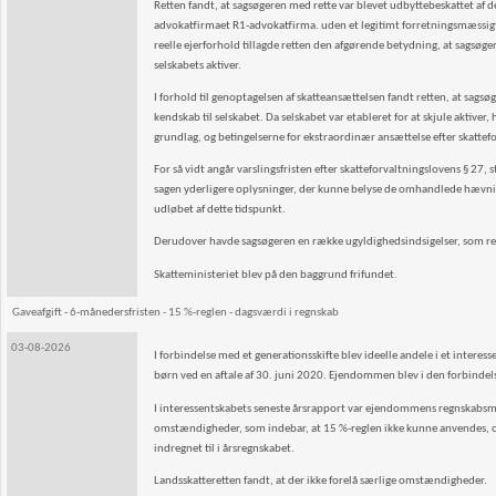
Retten fandt, at sagsøgeren med rette var blevet udbyttebeskattet a
advokatfirmaet R1-advokatfirma. uden et legitimt forretningsmæssigt f
reelle ejerforhold tillagde retten den afgørende betydning, at sagsøge
selskabets aktiver.
I forhold til genoptagelsen af skatteansættelsen fandt retten, at sag
kendskab til selskabet. Da selskabet var etableret for at skjule aktiver
grundlag, og betingelserne for ekstraordinær ansættelse efter skattefor
For så vidt angår varslingsfristen efter skatteforvaltningslovens § 27, stk
sagen yderligere oplysninger, der kunne belyse de omhandlede hævnin
udløbet af dette tidspunkt.
Derudover havde sagsøgeren en række ugyldighedsindsigelser, som re
Skatteministeriet blev på den baggrund frifundet.
Gaveafgift - 6-månedersfristen - 15 %-reglen - dagsværdi i regnskab
03-08-2026
I forbindelse med et generationsskifte blev ideelle andele i et interes
børn ved en aftale af 30. juni 2020. Ejendommen blev i den forbindels
I interessentskabets seneste årsrapport var ejendommens regnskabsmæs
omstændigheder, som indebar, at 15 %-reglen ikke kunne anvendes, 
indregnet til i årsregnskabet.
Landsskatteretten fandt, at der ikke forelå særlige omstændigheder.