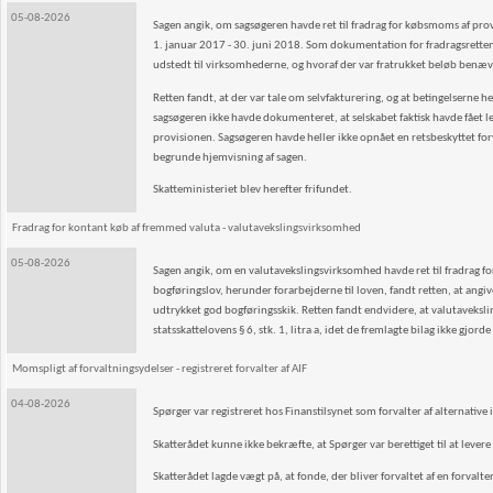
05-08-2026
Sagen angik, om sagsøgeren havde ret til fradrag for købsmoms af pr
1. januar 2017 - 30. juni 2018. Som dokumentation for fradragsretten
udstedt til virksomhederne, og hvoraf der var fratrukket beløb benæ
Retten fandt, at der var tale om selvfakturering, og at betingelserne h
sagsøgeren ikke havde dokumenteret, at selskabet faktisk havde fået 
provisionen. Sagsøgeren havde heller ikke opnået en retsbeskyttet 
begrunde hjemvisning af sagen.
Skatteministeriet blev herefter frifundet.
Fradrag for kontant køb af fremmed valuta - valutavekslingsvirksomhed
05-08-2026
Sagen angik, om en valutavekslingsvirksomhed havde ret til fradrag for
bogføringslov, herunder forarbejderne til loven, fandt retten, at angiv
udtrykket god bogføringsskik. Retten fandt endvidere, at valutaveksli
statsskattelovens § 6, stk. 1, litra a, idet de fremlagte bilag ikke gjor
Momspligt af forvaltningsydelser - registreret forvalter af AIF
04-08-2026
Spørger var registreret hos Finanstilsynet som forvalter af alternative 
Skatterådet kunne ikke bekræfte, at Spørger var berettiget til at levere
Skatterådet lagde vægt på, at fonde, der bliver forvaltet af en forvalter,