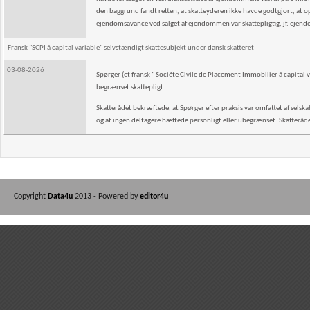
den baggrund fandt retten, at skatteyderen ikke havde godtgjort, at o
ejendomsavance ved salget af ejendommen var skattepligtig, jf. ejen
Fransk "SCPI á capital variable" selvstændigt skattesubjekt under dansk skatteret
03-08-2026
Spørger (et fransk " Sociéte Civile de Placement Immobilier á capital v
begrænset skattepligt
Skatterådet bekræftede, at Spørger efter praksis var omfattet af selskab
og at ingen deltagere hæftede personligt eller ubegrænset. Skatterådet 
Copyright
Data4u
2013 - Powered by
editor4u