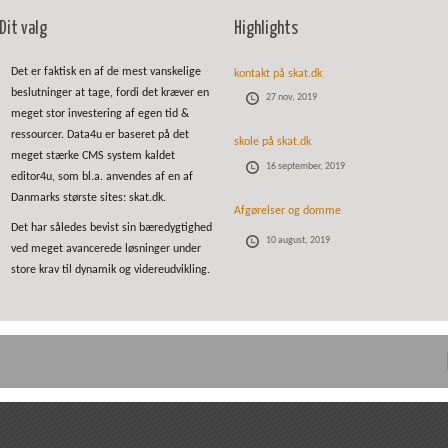
Dit valg
Highlights
Det er faktisk en af de mest vanskelige
kontakt på skat.dk
beslutninger at tage, fordi det kræver en
27 nov, 2019
meget stor investering af egen tid &
ressourcer. Data4u er baseret på det
skole på skat.dk
meget stærke CMS system kaldet
16 september, 2019
editor4u, som bl.a. anvendes af en af
Danmarks største sites: skat.dk.
Afgørelser og domme
Det har således bevist sin bæredygtighed
10 august, 2019
ved meget avancerede løsninger under
store krav til dynamik og videreudvikling.