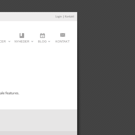
Login
|
Kontakt
CER
NYHEDER
BLOG
KONTAKT
le features.