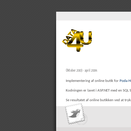
Oktober 2003 - april 2004:
Implementering af online butik for
Poda H
Kodningen er lavet i ASP.NET med en SQL S
Se resultatet af online butikken ved at try