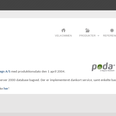
VELKOMMEN
PRODUKTER
REFEREN
egn A/S
med produktionsdato den 1 april 2004.
erver 2000 database bagved. Der er implementeret dankort service, samt enkelte basa
kke
her
!