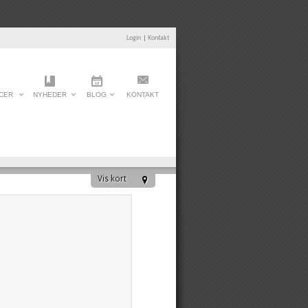
Login
|
Kontakt
CER
NYHEDER
BLOG
KONTAKT
Vis kort