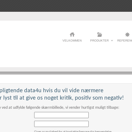
VELKOMMEN
PRODUKTER
REFEREN
pligtende data4u hvis du vil vide nærmere
This page can't load Google Maps correctly.
r lyst til at give os noget kritik, positiv som negativ!
 ved at udfylde følgende skærmbillede, vi vender hurtigst muligt tilbage:
OK
Do you own this website?
Giver os mulighed for at kontakte/besvare din henvendelse