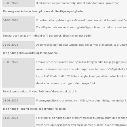
05-08-2026
It-sikkerhedseksperten har valgt ikke at anke dommen, skriver han.
Data-sag viser AI-hovedbrud på tværs af offentlige myndigheder
04-08-2026
En automatisk opdatering fra Microsoft resulterede i, at AI-værktøjet Co
Datatilsynet, advarer mod kunstig intelligens, hvor man ikke har reel ko
Nu skal det fremgå om indhold er AI-genereret: Ellers vanker der bøder
03-08-2026
AI-genereret indhold skal tydeligt deklareres med et mærkat, så brugere ikk
Blogindlæg: Risikovurdering for begyndere…
03-08-2026
I min alder er pensionsopsparingen ikke længere "det kan jeg kigge på sen
mens listen over de største beholdninger viser:Nvidia5.72%Alp
Hynix1.41%Subtotal28.28%Der mangler kun OpenAI før de har fuldt hus i 
danske pensionsopsparinger inden længe./phk
Ny voksende industri i Kina: Folk 'lejer' deres ansigt ud til AI
03-08-2026
Flere nye platforme er vokset frem i Kina, hvor almindelige mennesker kan
Blogindlæg: Tegn nu det billede af nuser, for satan;
01-08-2026
For et par blogindlæg siden præsenterede jeg Datamuseum.dk's somme
vores fjernlagre og jeg kom over en kasse med hulkort, hvor en stikprøv