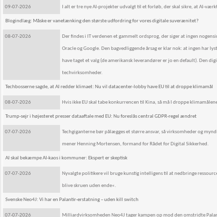
09-07-2026
I alt er tre nye AI-projekter udvalgt til et forløb, der skal sikre, at AI-væ
Blogindlæg: Måske er vanetænking den største udfordring for vores digitale suverænitet?
08-07-2026
Der findes i IT verdenen et gammelt ordsprog, der siger at ingen nogens
Oracle og Google. Den bagvedliggende årsag er klar nok: at ingen har lyst 
have taget et valg (de amerikansk leverandører er jo en default). Den d
techvirksomheder.
Techbosserne sagde, at AI redder klimaet: Nu vil datacenter-lobby have EU til at droppe klimamål
08-07-2026
Hvis ikke EU skal tabe konkurrencen til Kina, så må I droppe klimamålen
Trump-sejr i højesteret presser dataaftale med EU: Nu foreslås central GDPR-regel ændret
07-07-2026
Techgiganterne bør pålægges et større ansvar, så virksomheder og myndi
mener Henning Mortensen, formand for Rådet for Digital Sikkerhed.
AI skal bekæmpe AI-kaos i kommuner: Ekspert er skeptisk
07-07-2026
Nyvalgte politikere vil bruge kunstig intelligens til at nedbringe ressou
blive skruen uden ende«.
Svenske Neo4J: Vi har en Palantir-erstatning – uden kill switch
07-07-2026
Milliardvirksomheden Neo4J tager kampen op mod den omstridte Palanti