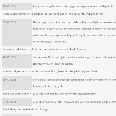
30-07-2026
En ny undersøgelse viser, at techgiganterne gemmer enorm AI-gæld i sku
Synspunkt: AI rummer et paradoks - og kræver en anden ingeniørkunst, end mange tror
29-07-2026
Der er noget paradoksalt ved den måde, vi taler om AI på. Jo mere kapa
fremskridt i det, vi kan automatisere væk, men det er den forkerte metri
reduceret bemandingen som følge af AI, og at halvdelen af de virksomhed
fordi teknologien ikke er klar.
OpenAI er på hælene - og Kina nærmer sig de største trumfkort i AI-ræset
28-07-2026
Sommeren i AI har budt på kinesiske åbenbaringer, hype-fortællinger fra
Her tager vi turen igennem møllen.
Kræver indgreb: AI-chatbots bliver narret til at give opskrifter på biologiske våben
28-07-2026
Selvom de store amerikanske sprogmodeller har sikkerhedsforanstaltninger,
kræver politikere indgreb.
Trackman-stifter om AI: »Jeg er sindssygt glad for, at vi laver vores eget hardware«
27-07-2026
AI er et fantastisk værktøj, men man skal være opmærksom på de begræns
Blogindlæg: Indtægtsdækket spionage