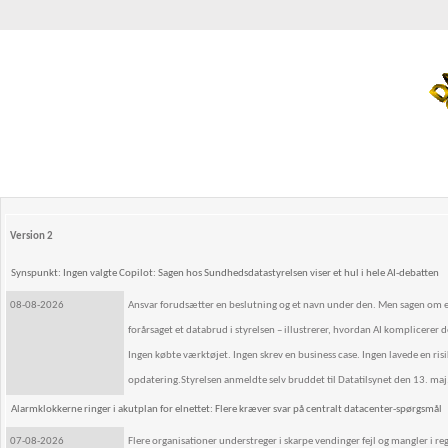
Version 2
Synspunkt: Ingen valgte Copilot: Sagen hos Sundhedsdatastyrelsen viser et hul i hele AI-debatten
08-08-2026
Ansvar forudsætter en beslutning og et navn under den. Men sagen om e
forårsaget et databrud i styrelsen – illustrerer, hvordan AI komplicerer
Ingen købte værktøjet. Ingen skrev en business case. Ingen lavede en ri
opdatering.Styrelsen anmeldte selv bruddet til Datatilsynet den 13. maj
Alarmklokkerne ringer i akutplan for elnettet: Flere kræver svar på centralt datacenter-spørgsmål
07-08-2026
Flere organisationer understreger i skarpe vendinger fejl og mangler i r