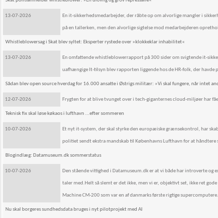
Skat politianmelder whistleblower: »En ulovlig og grov repressalie«
13-07-2026
En it-sikkerhedsmedarbejder, der råbte op om alvorlige mangler i sikkerh
på en tallerken, men den alvorlige sigtelse mod medarbejderen oprethol
Whistleblowersag i Skat blev syltet: Eksperter rystede over »klokkeklar inhabilitet«
13-07-2026
En omfattende whistleblowerrapport på 300 sider om svigtende it-sikkerh
uafhængige It-tilsyn blev rapporten liggende hos de HR-folk, der havde
Sådan blev open source hverdag for 16.000 ansatte i Østrigs militær: »Vi skal fungere, når intet an
12-07-2026
Frygten for at blive tvunget over i tech-giganternes cloud-miljøer har f
Teknisk fix skal løse køkaos i lufthavn ...efter sommeren
10-07-2026
Et nyt it-system, der skal styrke den europæiske grænsekontrol, har skab
politiet sendt ekstra mandskab til Københavns Lufthavn for at håndtere 
Blogindlæg: Datamuseum.dk sommerstatus
10-07-2026
Den stående vittighed i Datamuseum.dk er at vi både har introverte og ext
taler med.Helt så slemt er det ikke, men vi er, objektivt set, ikke ret g
Machine CM-200 som var en af danmarks første rigtige supercomputere
Nu skal borgeres sundhedsdata bruges i nyt pilotprojekt med AI