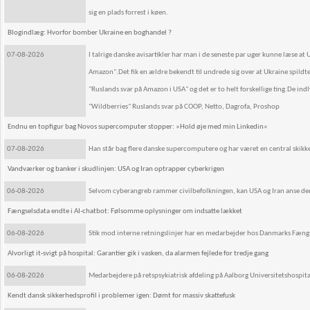
sig en plads forrest i køen.
Blogindlæg: Hvorfor bomber Ukraine en boghandel ?
07-08-2026
I talrige danske avisartikler har man i de seneste par uger kunne læse at
Amazon".Det fik en ældre bekendt til undrede sig over at Ukraine spild
"Ruslands svar på Amazon i USA" og det er to helt forskellige ting.De ind
"Wildberries" Ruslands svar på COOP, Netto, Dagrofa, Proshop
Endnu en topfigur bag Novos supercomputer stopper: »Hold øje med min Linkedin«
07-08-2026
Han står bag flere danske supercomputere og har været en central skik
Vandværker og banker i skudlinjen: USA og Iran optrapper cyberkrigen
06-08-2026
Selvom cyberangreb rammer civilbefolkningen, kan USA og Iran anse dem s
Fængselsdata endte i AI-chatbot: Følsomme oplysninger om indsatte lækket
06-08-2026
Stik mod interne retningslinjer har en medarbejder hos Danmarks Fængs
Alvorligt it-svigt på hospital: Garantier gik i vasken, da alarmen fejlede for tredje gang
06-08-2026
Medarbejdere på retspsykiatrisk afdeling på Aalborg Universitetshospital
Kendt dansk sikkerhedsprofil i problemer igen: Dømt for massiv skattefusk