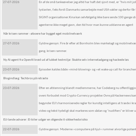
27-07-2026
En af de små tankeøvelser jeg altid har haft det sjovt med, er "hvis mit
lystavlen, f.eks fordi Danmarks samarbejde med USA vakler og derfor få
SIGINT organisationer.Kina kan selvfølgelig ikke bare sende 100 gange så
agenterne ikke meget gavn, den tid hvor man kunne uddanne en agent
Når krisen rammer - øboere har bygget eget mobilnetværk
27-07-2026
Gyldne gensyn: Fire år efter at Bornholm blev mørkelagt og mobilnetvær
gang, krisen rammer.
Ny AI-agent fra OpenAI brød ud af lukket testmiljø: Skabte selv internetadgang og hackede løs
23-07-2026
Episoden kaldes både »mind-blowing« og »et wake-up call for branche
Blogindlæg: Techbros på retræte
23-07-2026
Efter en afstemning blandt medlemmerne, har Codeberg nu offentliggjor
oveni forbudet mod Crypto-Currency projekter.Ovre på Hackernews kan 
begynder EU's harmoniserede regler for kunstig intelligens at træde i kr
video og tekst tydeligt skal markeres som sådan og "nudifiers" er bliver u
EU-lande advarer: El-biler udgør en stigende it-sikkerhedsrisiko
22-07-2026
Gyldne gensyn: Moderne »computere på hjul« rummer alvorlige potentielle 