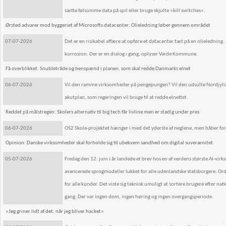
sætte følsomme data på spil eller bruge skjulte »kill switches«.
Ørsted advarer mod byggeriet af Microsofts datacenter: Olieledning løber gennem området
07-07-2026
Det er en risikabel affære at opføre et datacenter tæt på en olielednin
korrosion. Der er en dialog i gang, oplyser Varde Kommune.
Få overblikket: Snubletråde og benspænd i planen, som skal redde Danmarks elnet
06-07-2026
Vil den ramme virksomheder på pengepungen? Vil den udsulte Nordjylland
akutplan, som regeringen vil bruge til at redde elnettet.
Reddet på målstregen: Skolers alternativ til big tech får livline men er stadig under pres
06-07-2026
OS2 Skole-projektet hænger i med det yderste af neglene, men håber forts
Opinion: Danske virksomheder skal forholde sig til ubekvem sandhed om digital suverænitet
05-07-2026
Fredag den 12. juni i år landede et brev hos en af verdens største AI-
avancerede sprogmodeller lukket for alle udenlandske statsborgere. Or
for alle kunder. Det viste sig teknisk umuligt at sortere brugere efter n
gang. Der var ingen dom, ingen høring og ingen overgangsperiode.
»Jeg griner lidt af det, når jeg bliver hacket«