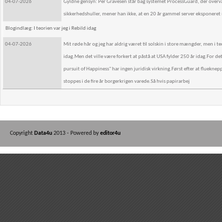
04-07-2026
Gyldne gensyn: Per Gravesen står bag systemet ProcessGuard, der overvå
sikkerhedshuller, mener han ikke, at en 20 år gammel server eksponeret 
Blogindlæg: I teorien var jeg i Rebild idag
04-07-2026
Mit røde hår og jeg har aldrig været til solskin i store mængder, men i 
idag.Men det ville være forkert at påstå at USA fylder 250 år idag.For de
pursuit of Happiness" har ingen juridisk virkning.Først efter at flueknepp
stoppes i de fire år borgerkrigen varede.Så hvis papirarbej
Copyright
Data4u
2013 - Powered by
editor4u