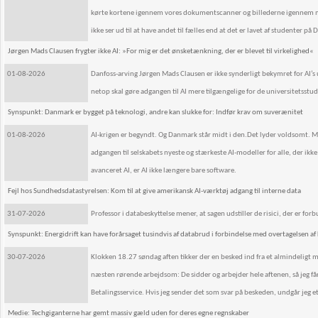
kørte kortene igennem vores dokumentscanner og billederne igennem m
ikke ser ud til at have andet til fælles end at det er lavet af studenter på D
Jørgen Mads Clausen frygter ikke AI: »For mig er det ønsketænkning, der er blevet til virkelighed«
01-08-2026
Danfoss-arving Jørgen Mads Clausen er ikke synderligt bekymret for AI’s 
netop skal gøre adgangen til AI mere tilgængelige for de universitetsstu
Synspunkt: Danmark er bygget på teknologi, andre kan slukke for: Indfør krav om suverænitet
01-08-2026
AI-krigen er begyndt. Og Danmark står midt i den.Det lyder voldsomt. Men
adgangen til selskabets nyeste og stærkeste AI-modeller for alle, der 
avanceret AI, er AI ikke længere bare software.
Fejl hos Sundhedsdatastyrelsen: Kom til at give amerikansk AI-værktøj adgang til interne data
31-07-2026
Professor i databeskyttelse mener, at sagen udstiller de risici, der er fo
Synspunkt: Energidrift kan have forårsaget tusindvis af databrud i forbindelse med overtagelsen af
30-07-2026
Klokken 18.27 søndag aften tikker der en besked ind fra et almindeligt 
næsten rørende arbejdsom: De sidder og arbejder hele aftenen, så jeg få
Betalingsservice. Hvis jeg sender det som svar på beskeden, undgår jeg e
Medie: Techgiganterne har gemt massiv gæld uden for deres egne regnskaber