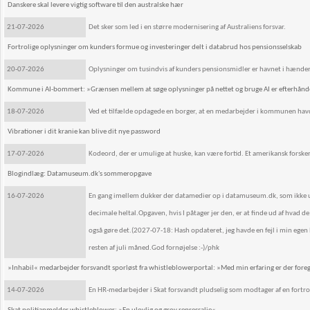
Danskere skal levere vigtig software til den australske hær
21-07-2026
Det sker som led i en større modernisering af Australiens forsvar.
Fortrolige oplysninger om kunders formue og investeringer delt i databrud hos pensionsselskab
20-07-2026
Oplysninger om tusindvis af kunders pensionsmidler er havnet i hænder
Kommune i AI-bommert: »Grænsen mellem at søge oplysninger på nettet og bruge AI er efterhånd
18-07-2026
Ved et tilfælde opdagede en borger, at en medarbejder i kommunen havde 
Vibrationer i dit kranie kan blive dit nye password
17-07-2026
Kodeord, der er umulige at huske, kan være fortid. Et amerikansk forskerh
Blogindlæg: Datamuseum.dk's sommeropgave
16-07-2026
En gang imellem dukker der datamedier op i datamuseum.dk, som ikke umi
decimale heltal.Opgaven, hvis I påtager jer den, er at finde ud af hvad
også gøre det.(2027-07-18: Hash opdateret, jeg havde en fejl i min egen 
resten af juli måned.God fornøjelse :-)/phk
»Inhabil« medarbejder forsvandt sporløst fra whistleblowerportal: »Med min erfaring er der for
14-07-2026
En HR-medarbejder i Skat forsvandt pludselig som modtager af en fortrol