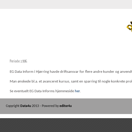
Periode: 1996.
EG Data Inform i Hjørring havde driftsansvar for flere andre kunder og anven
Man ønskede bl.a. et avanceret kursus, samt en sparring til nogle konkrete pro
Se eventuelt EG Data Informs hjemmeside
her
.
Copyright
Data4u
2013 - Powered by
editor4u