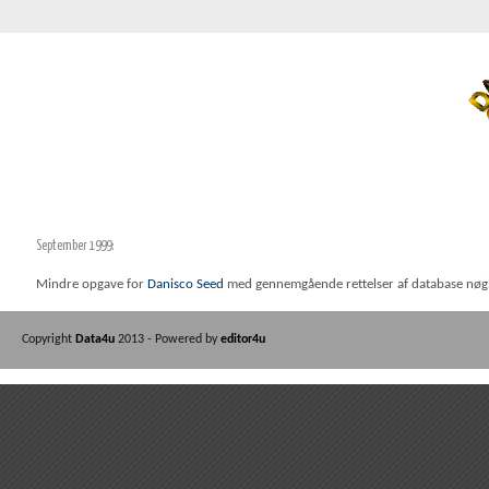
September 1999:
Mindre opgave for
Danisco Seed
med gennemgående rettelser af database nøg
Copyright
Data4u
2013 - Powered by
editor4u