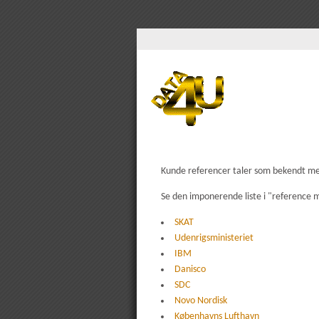
Kunde referencer taler som bekendt me
Se den imponerende liste i "reference me
SKAT
Udenrigsministeriet
IBM
Danisco
SDC
Novo Nordisk
Københavns Lufthavn