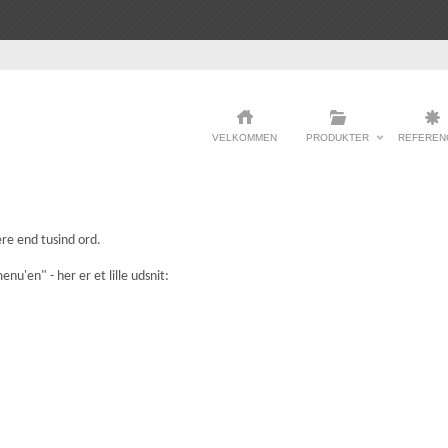
VELKOMMEN
PRODUKTER
REFEREN
re end tusind ord.
nu'en" - her er et lille udsnit: