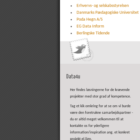
Erhvervs- og selskabsstyrelsen
Danmarks Pædagogiske Universitet
Poda Hegn A/S
EG Data Inform
Berlingske Tidende
Data4u
Her findes løsningerne for de krævende
projekter med stor grad af kompetence.
Tag et kik omkring for at se om vi burde
være den foretrukne samarbejdspartner -
du er altid meget velkommen til at
kontakte os for yderligere
information/inspiration ang. et konkret
projekt el.lign.