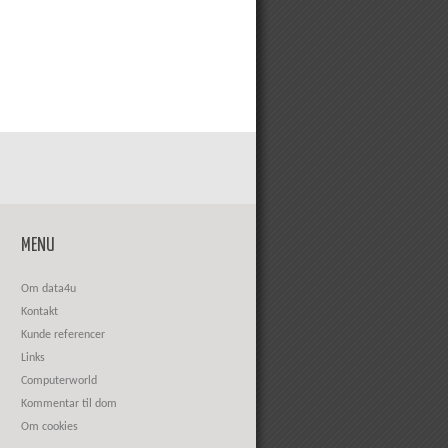
MENU
Om data4u
Kontakt
Kunde referencer
Links
Computerworld
Kommentar til dom
Om cookies