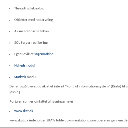
Threading teknologi
Objekter med nedarvning
Avanceret cache teknik
SQL Server replikering
Egenudviklet
søgemaskine
Nyhedsmodul
Statistik
modul
Der er også blevet udviklet et internt "Kontrol informationssystem" (Kinfo) ti
løsning.
Portalen som er omfattet af løsningerne er:
www.skat.dk
www.skat.dk indeholder SKATs fulde dokumentation, som opereres gennem de